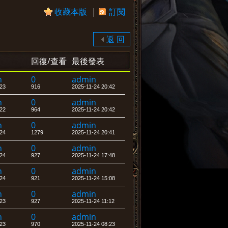
收藏本版
|
訂閱
返 回
回復/查看
最後發表
n
0
admin
23
916
2025-11-24 20:42
n
0
admin
22
964
2025-11-24 20:42
n
0
admin
24
1279
2025-11-24 20:41
n
0
admin
24
927
2025-11-24 17:48
n
0
admin
24
921
2025-11-24 15:08
n
0
admin
23
927
2025-11-24 11:12
n
0
admin
23
970
2025-11-24 08:23