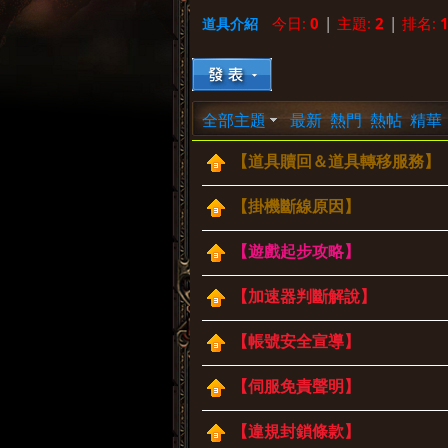
今日:
0
|
主題:
2
|
排名:
道具介紹
»
›
›
全部主題
最新
熱門
熱帖
精華
【道具贖回＆道具轉移服務】
【掛機斷線原因】
【遊戲起步攻略】
【加速器判斷解說】
【帳號安全宣導】
【伺服免責聲明】
【違規封鎖條款】