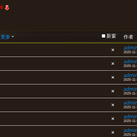
10
新窗
更多
作者
admi
2025-11-
admi
2025-11-
admi
2025-11-
admi
2025-11-
admi
2025-11-
admi
2025-11-
admi
2025-11-