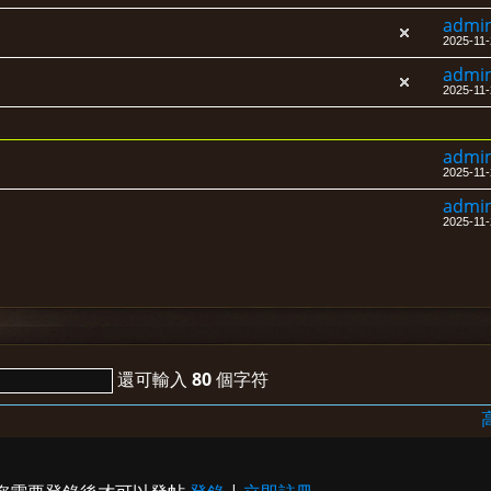
admi
2025-11-
admi
2025-11-
admi
2025-11-
admi
2025-11-
還可輸入
80
個字符