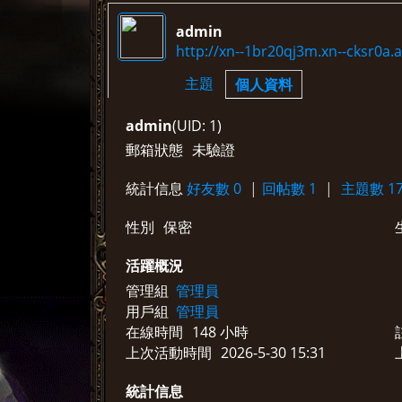
admin
http://xn--1br20qj3m.xn--cksr0a.a
›
›
主題
個人資料
admin
(UID: 1)
郵箱狀態
未驗證
統計信息
好友數 0
|
回帖數 1
|
主題數 17
性別
保密
活躍概況
管理組
管理員
用戶組
管理員
在線時間
148 小時
上次活動時間
2026-5-30 15:31
統計信息