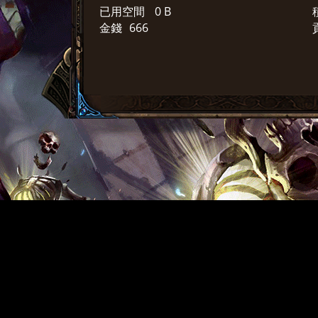
已用空間
0 B
金錢
666